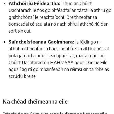
Athchóiriú Féideartha:
Thug an Chúirt
Uachtarach le fios go bhféadfaí an tástáil a athrú go
gnáthchónaí le reachtaíocht. Breithneofar sa
tionscadal cé acu atá nó nach bhfuil athchóiriú den
sórt sin cuí.
Saincheisteanna Gaolmhara:
Is féidir go n-
athbhreithneofar sa tionscadal freisin aithint póstaí
polagamacha agus seachphóstaí, mar a mhol an
Chúirt Uachtarach in HAH v SAA agus Daoine Eile,
agus í ag rá go mbainfeadh na réimsí sin tairbhe as
scrúdú breise.
Na chéad chéimeanna eile
Déanfaidh an Coimisiún raon feidhme an tionscadail a