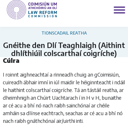
TIONSCADAIL REATHA
Gnéithe den Dlí Teaghlaigh (Aithint
dhlíthiúil colscarthaí coigríche)
Cúlra
I roinnt aighneachtaí a rinneadh chuig an gCoimisiún,
cuireadh ábhair imní in iúl maidir le héiginnteacht i ndáil
le haithint colscarthaí coigríche. Tá an tástáil reatha, ar
dheimhnigh an Chúirt Uachtarach í in H v H, bunaithe
ar cé acu a bhí nó nach raibh sainchónaí ar chéile
amháin sa dlínse eachtrach, seachas ar cé acu a bhí nó
nach raibh gnáthchónaí air/uirthi inti.