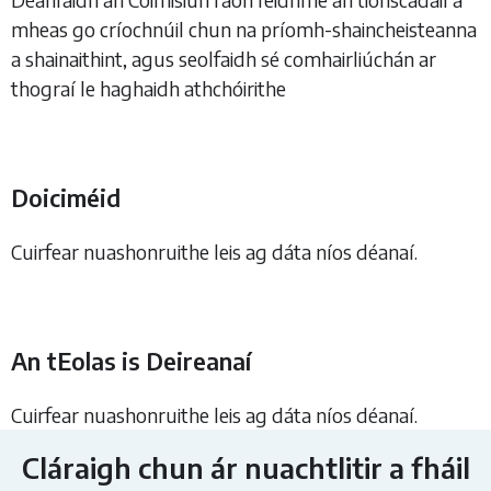
mheas go críochnúil chun na príomh-shaincheisteanna
a shainaithint, agus seolfaidh sé comhairliúchán ar
thograí le haghaidh athchóirithe
Doiciméid
Cuirfear nuashonruithe leis ag dáta níos déanaí.
An tEolas is Deireanaí
Cuirfear nuashonruithe leis ag dáta níos déanaí.
Cláraigh chun ár nuachtlitir a fháil