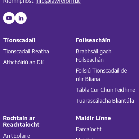
Ríomhphost:
info@lawreform.ie
Tionscadail
Foilseacháin
Tionscadail Reatha
Brabhsáil gach
Foilseachán
Athchóiriú an Dlí
Foilsiú Tionscadail de
réir Bliana
Tábla Cur Chun Feidhme
Tuarascálacha Bliantúla
Rochtain ar
Maidir Linne
Reachtaíocht
Earcaíocht
An tEolaire