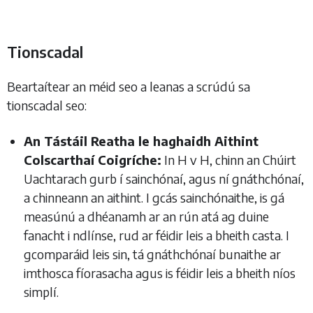
Tionscadal
Beartaítear an méid seo a leanas a scrúdú sa
tionscadal seo:
An Tástáil Reatha le haghaidh Aithint
Colscarthaí Coigríche:
In H v H, chinn an Chúirt
Uachtarach gurb í sainchónaí, agus ní gnáthchónaí,
a chinneann an aithint. I gcás sainchónaithe, is gá
measúnú a dhéanamh ar an rún atá ag duine
fanacht i ndlínse, rud ar féidir leis a bheith casta. I
gcomparáid leis sin, tá gnáthchónaí bunaithe ar
imthosca fíorasacha agus is féidir leis a bheith níos
simplí.