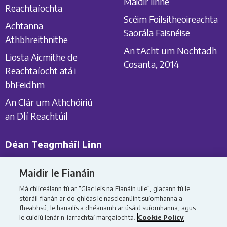
Maidir linne
Reachtaíochta
Scéim Foilsitheoireachta
Achtanna
Saorála Faisnéise
Athbhreithnithe
An tAcht um Nochtadh
Liosta Aicmithe de
Cosanta, 2014
Reachtaíocht atá i
bhFeidhm
An Clár um Athchóiriú
an Dlí Reachtúil
Déan Teagmháil Linn
Déan Teagmháil Linn
Maidir le Fianáin
Comhairliúcháin
Má chliceálann tú ar “Glac leis na Fianáin uile”, glacann tú le
stóráil fianán ar do ghléas le nascleanúint suíomhanna a
Cóipcheart 2026 ar an ábhar go léir
fheabhsú, le hanailís a dhéanamh ar úsáid suíomhanna, agus
le cuidiú lenár n-iarrachtaí margaíochta.
Cookie Policy
Beartas
Beartas um Chosaint
Ráiteas